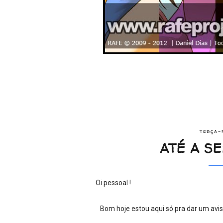
TERÇA-F
ATÉ A SE
Oi pessoal !
Bom hoje estou aqui só pra dar um aviso