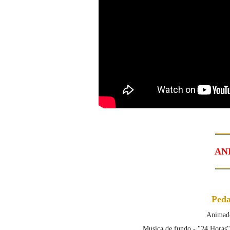
AN
Peda
Animado
Musica de fundo - "24 Horas"