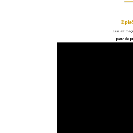
Epis
Essa animaçã
parte do 