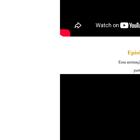
Epis
Essa animaçã
par