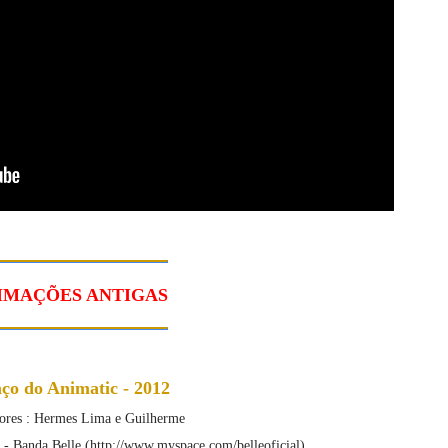
IMAÇÕES ANTIGAS
ço do Animatic - 2012
res : Hermes Lima e Guilherme
 - Banda Belle (http://www.myspace.com/belleoficial).