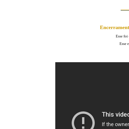
Encerrament
Esse foi
Esse e