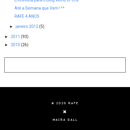
Até a Semana que Vem ! ^^
RAFE 4 ANOS
►
janeiro 2012
(5)
►
2011
(93)
►
2010
(26)
©
2026
RAFE
MAIRA GALL