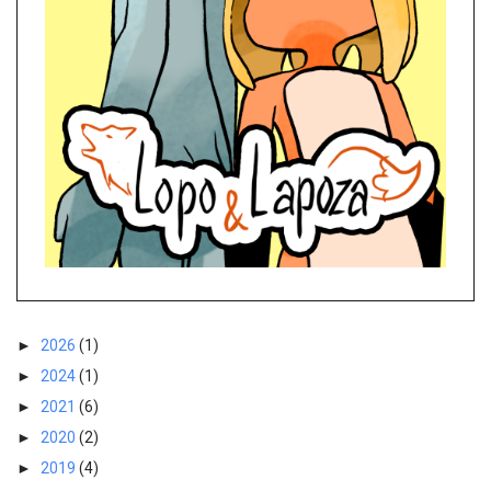
►
2026
(1)
►
2024
(1)
►
2021
(6)
►
2020
(2)
►
2019
(4)