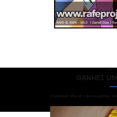
QUARTA
GANHEI UM
Oi pessoal, olha só o que eu ganhei, 