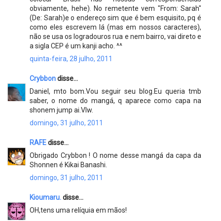
obviamente, hehe). No remetente vem "From: Sarah"
(De: Sarah)e o endereço sim que é bem esquisito, pq é
como eles escrevem lá (mas em nossos caracteres),
não se usa os logradouros rua e nem bairro, vai direto e
a sigla CEP é um kanji acho. ^^
quinta-feira, 28 julho, 2011
Crybbon
disse...
Daniel, mto bom.Vou seguir seu blog.Eu queria tmb
saber, o nome do mangá, q aparece como capa na
shonem jump ai.Vlw.
domingo, 31 julho, 2011
RAFE
disse...
Obrigado Crybbon ! O nome desse mangá da capa da
Shonnen é Kikai Banashi.
domingo, 31 julho, 2011
Kioumaru.
disse...
OH,tens uma relíquia em mãos!