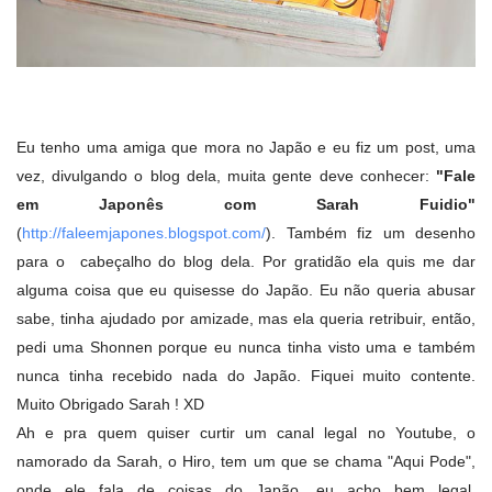
Eu tenho uma amiga que mora no Japão e eu fiz um post, uma
vez, divulgando o blog dela, muita gente deve conhecer:
"Fale
em Japonês com Sarah Fuidio"
(
http://faleemjapones.blogspot.com/
). Também fiz um desenho
para o cabeçalho do blog dela. Por gratidão ela quis me dar
alguma coisa que eu quisesse do Japão. Eu não queria abusar
sabe, tinha ajudado por amizade, mas ela queria retribuir, então,
pedi uma Shonnen porque eu nunca tinha visto uma e também
nunca tinha recebido nada do Japão. Fiquei muito contente.
Muito Obrigado Sarah ! XD
Ah e pra quem quiser curtir um canal legal no Youtube, o
namorado da Sarah, o Hiro, tem um que se chama "Aqui Pode",
onde ele fala de coisas do Japão, eu acho bem legal.