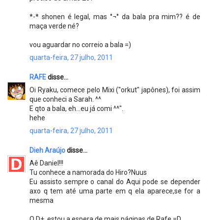
*-* shonen é legal, mas °¬° da bala pra mim?? é de
maça verde né?
vou aguardar no correio a bala =)
quarta-feira, 27 julho, 2011
RAFE
disse...
Oi Ryaku, comece pelo Mixi ("orkut" japônes), foi assim
que conheci a Sarah. ^^
E qto a bala, eh...eu já comi ^^".
hehe
quarta-feira, 27 julho, 2011
Dieh Araújo
disse...
Aê Daniel!!!
Tu conhece a namorada do Hiro?Nuus
Eu assisto sempre o canal do Aqui pode se depender
axo q tem até uma parte em q ela aparece,se for a
mesma
Q D+ ,estou a espera de mais páginas de Rafe =D