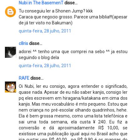
Nubi in The BasemenT
disse...
Tu conseguiu ler a Shonen Jump? kkk
Caraca que negocio grosso. Parece uma bíblia!!!(apesar
de já ter visto no Bakuman)
quinta-feira, 28 julho, 2011
c8ris
disse...
adorei ^^ tenho uma que comprei na sebo ^^ ja estou
seguindo o blog dela
quinta-feira, 28 julho, 2011
RAFE
disse...
Oi Nubi, ler eu consigo, agora entender o significado,
quase nada. Apesar de eu não saber kanjis, consigo ler
pq eles escrevem em hiragana/katakana em cima dos
kanjis. Mas meu vocabulário é mto pequeno. Estou que
nem criança no pré-escolar olhando quadrinhos, hehe.
Ela é bem grossa mesmo, como uma lista telefônica e
sai uma toda semana, ela custa ¥ 240. Eu fiz a
conversão e dá aproximadamente R$ 10,00, se
existisse uma publicação igual aqui no Brasil acho que
iria custar uns R$ 40,00 , pq R$ 9,90 é os mangas do