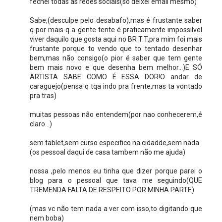
fechei todas as redes sociais(só deixei email mesmo)
Sabe,(desculpe pelo desabafo),mas é frustante saber
q por mais q a gente tente é praticamente impossilvel
viver daquilo que gosta aqui no BR T.T,pra mim foi mais
frustante porque to vendo que to tentado desenhar
bem,mas não consigo(o pior é saber que tem gente
bem mais novo e que desenha bem melhor...)E SÓ
ARTISTA SABE COMO É ESSA DOR!O andar de
caraguejo(pensa q tqa indo pra frente,mas ta vontado
pra tras)
muitas pessoas não entendem(por nao conhecerem,é
claro...)
sem tablet,sem curso especifico na cidadde,sem nada
(os pessoal daqui de casa tambem não me ajuda)
nossa ,pelo menos eu tinha que dizer porque parei o
blog para o pessoal que tava me seguindo(QUE
TREMENDA FALTA DE RESPEITO POR MINHA PARTE)
(mas vc não tem nada a ver com isso,to digitando que
nem boba)