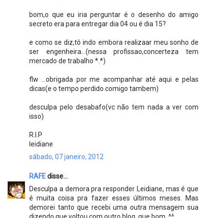
bom,o que eu iria perguntar é o desenho do amigo
secreto era para entregar dia 04 ou é dia 15?
e como se diz,tô indo embora realizaar meu sonho de
ser engenheira...(nessa profissao,concerteza tem
mercado de trabalho *.*)
flw ...obrigada por me acompanhar até aqui e pelas
dicas(e o tempo perdido comigo tambem)
desculpa pelo desabafo(vc não tem nada a ver com
isso)
R.I.P
leidiane
sábado, 07 janeiro, 2012
RAFE
disse...
Desculpa a demora pra responder Leidiane, mas é que
é muita coisa pra fazer esses últimos meses. Mas
demorei tanto que recebi uma outra mensagem sua
dizendo que voltou com outro blog, que bom. ^^