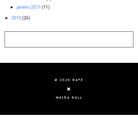
►
janeiro 2011
(11)
►
2010
(26)
©
2026
RAFE
MAIRA GALL