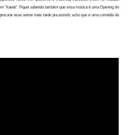
 bem "kawai". Fiquei sabendo também que essa música é uma Opening do
u procurar esse anime mais tarde pra assistir, acho que é uma comédia de