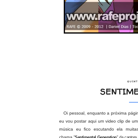
QUINT
SENTIME
Oi pessoal, enquanto a próxima página
eu vou postar aqui um video clip de u
música eu fico escutando ela muit
chama
"
Sentimental Generation
" da cantora