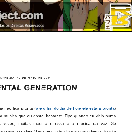
A-FEIRA, 12 DE MAIO DE 2011
NTAL GENERATION
 não fica pronta (
até o fim do dia de hoje ela estará pronta
)
ma musica que eu gostei bastante. Tipo quando eu vicio numa
as vezes, muitas mesmo e essa é a musica da vez. Se
 japonesa Tokito Ami. Queria ver o vídeo clip e procurei ontém no Youtube